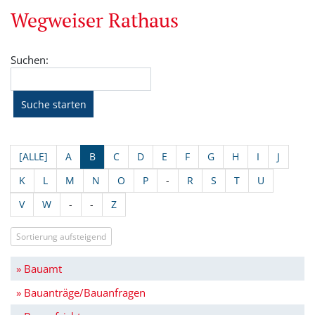
Wegweiser Rathaus
Suchen:
[ALLE]
A
B
C
D
E
F
G
H
I
J
K
L
M
N
O
P
-
R
S
T
U
V
W
-
-
Z
Sortierung aufsteigend
» Bauamt
» Bauanträge/Bauanfragen