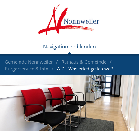
Gemeinde Nonnweiler
Rathaus & Gemeinde
Bürgerservice & Info
A-Z - Was erledige ich wo?