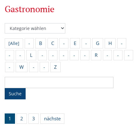
Gastronomie
-
B
C
-
E
-
G
H
-
[Alle]
-
-
L
-
-
-
-
-
R
-
-
-
-
W
-
-
Z
Suche
1
2
3
nächste