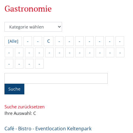
Gastronomie
-
-
C
-
-
-
-
-
-
-
[Alle]
-
-
-
-
-
-
-
-
-
-
-
-
-
-
-
-
Suche
Suche zurücksetzen
Ihre Auswahl: C
Café - Bistro - Eventlocation Keltenpark