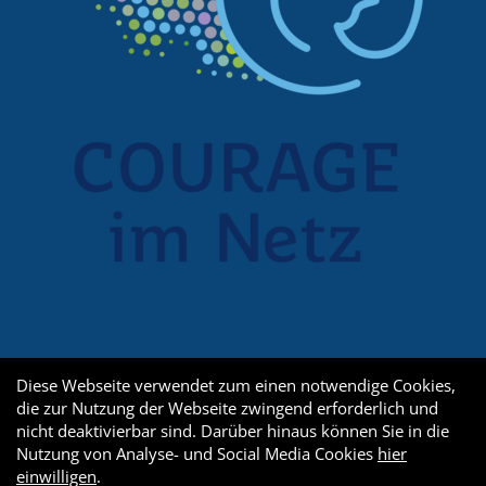
Diese Webseite verwendet zum einen notwendige Cookies,
die zur Nutzung der Webseite zwingend erforderlich und
nicht deaktivierbar sind. Darüber hinaus können Sie in die
Nutzung von Analyse- und Social Media Cookies
hier
einwilligen
.