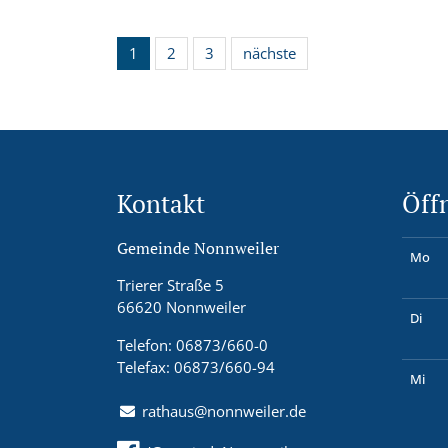
1
2
3
nächste
Kontakt
Öff
Gemeinde Nonnweiler
Mo
Trierer Straße 5
66620 Nonnweiler
Di
Telefon: 06873/660-0
Telefax: 06873/660-94
Mi
rathaus@nonnweiler.de