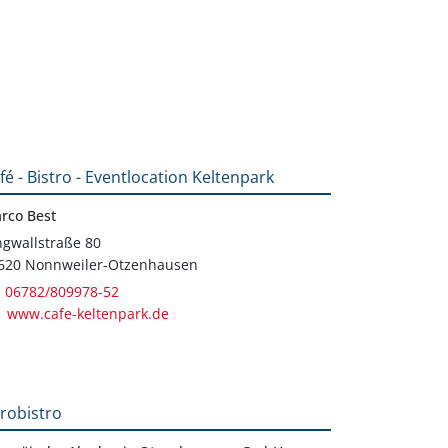
fé - Bistro - Eventlocation Keltenpark
rco Best
ngwallstraße 80
620 Nonnweiler-Otzenhausen
06782/809978-52
www.cafe-keltenpark.de
robistro