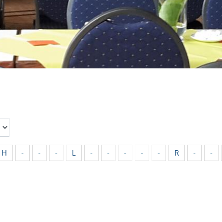
H
-
-
-
L
-
-
-
-
-
R
-
-