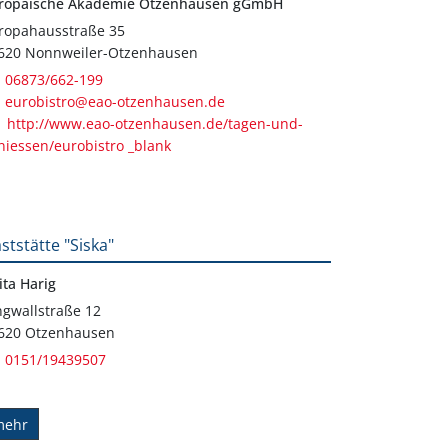
ropäische Akademie Otzenhausen gGmbH
ropahausstraße 35
620 Nonnweiler-Otzenhausen
06873/662-199
eurobistro@eao-otzenhausen.de
http://www.eao-otzenhausen.de/tagen-und-
niessen/eurobistro _blank
ststätte "Siska"
ita Harig
ngwallstraße 12
620 Otzenhausen
0151/19439507
mehr