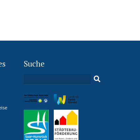
es
Suche
eise