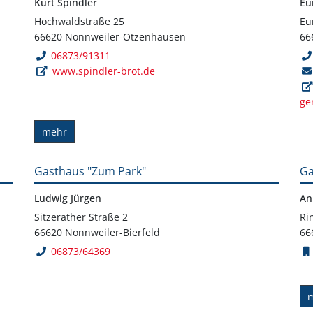
Kurt Spindler
Eu
Hochwaldstraße 25
Eu
66620 Nonnweiler-Otzenhausen
66
06873/91311
www.spindler-brot.de
ge
mehr
Gasthaus "Zum Park"
Ga
Ludwig Jürgen
An
Sitzerather Straße 2
Ri
66620 Nonnweiler-Bierfeld
66
06873/64369