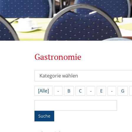
Gastronomie
[Alle]
-
B
C
-
E
-
G
Suche