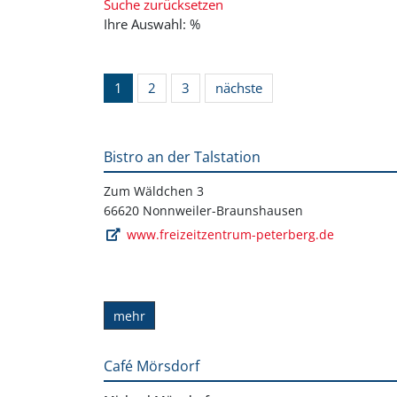
Suche zurücksetzen
Ihre Auswahl: %
1
2
3
nächste
Bistro an der Talstation
Zum Wäldchen 3
66620 Nonnweiler-Braunshausen
www.freizeitzentrum-peterberg.de
mehr
Café Mörsdorf