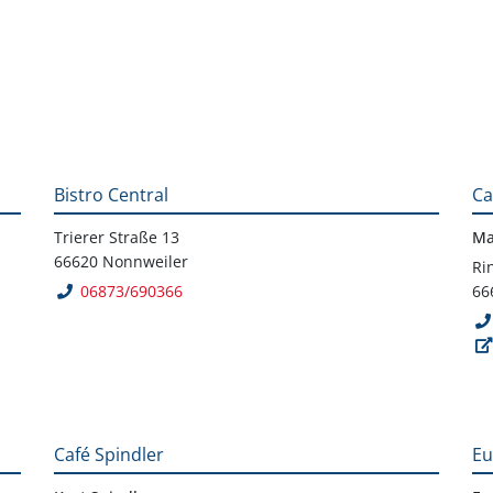
Bistro Central
Ca
Trierer Straße 13
Ma
66620 Nonnweiler
Ri
06873/690366
66
Café Spindler
Eu