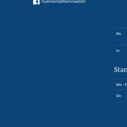
/GemeindeNonnweiler
Do
Fr
Sta
Mo - F
Do