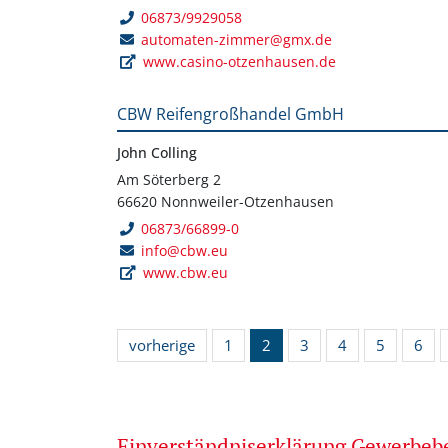
06873/9929058
automaten-zimmer@gmx.de
www.casino-otzenhausen.de
CBW Reifengroßhandel GmbH
John Colling
Am Söterberg 2
66620 Nonnweiler-Otzenhausen
06873/66899-0
info@cbw.eu
www.cbw.eu
vorherige
1
2
3
4
5
6
Einverständniserklärung Gewerbe