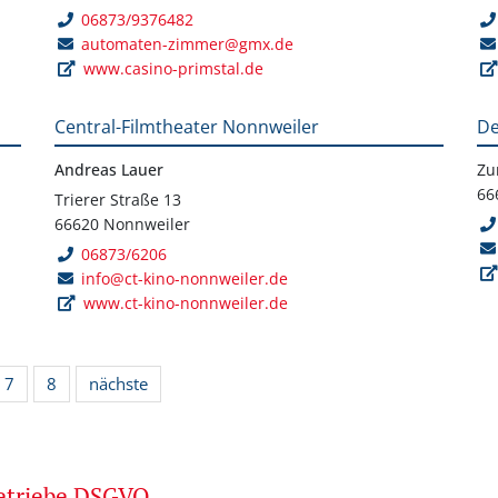
06873/9376482
automaten-zimmer@gmx.de
www.casino-primstal.de
Central-Filmtheater Nonnweiler
De
Andreas Lauer
Zu
66
Trierer Straße 13
66620 Nonnweiler
06873/6206
info@ct-kino-nonnweiler.de
www.ct-kino-nonnweiler.de
7
8
nächste
betriebe DSGVO