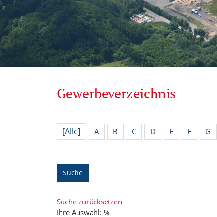
Gewerbeverzeichnis
[Alle]
A
B
C
D
E
F
G
Suche
Suche zurücksetzen
Ihre Auswahl: %