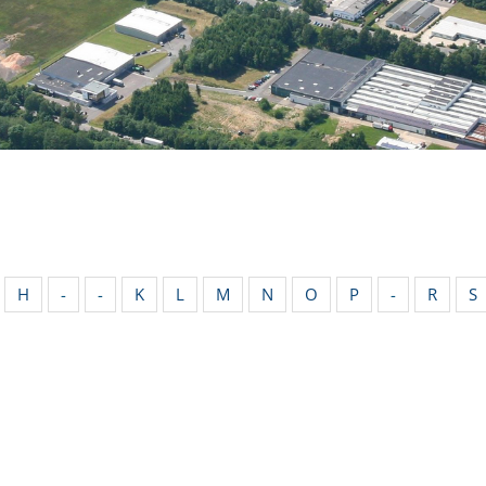
H
-
-
K
L
M
N
O
P
-
R
S