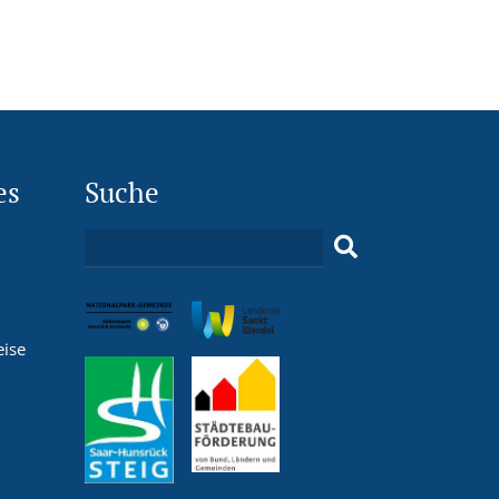
es
Suche
eise