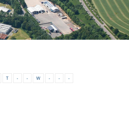
T
-
-
W
-
-
-