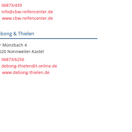
06873/439
info@cbw-reifencenter.de
www.cbw-reifencenter.de
bong & Thielen
r Münzbach 4
620 Nonnweiler-Kastel
06873/6250
debong-thielen@t-online.de
www.debong-thielen.de