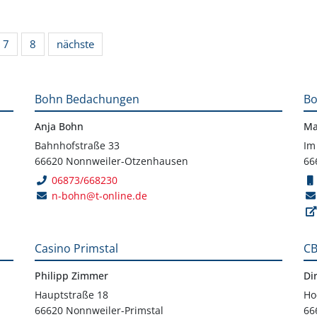
7
8
nächste
Bohn Bedachungen
Bo
Anja Bohn
Ma
Bahnhofstraße 33
Im
66620 Nonnweiler-Otzenhausen
66
06873/668230
n-bohn@t-online.de
Casino Primstal
CB
Philipp Zimmer
Di
Hauptstraße 18
Ho
66620 Nonnweiler-Primstal
66