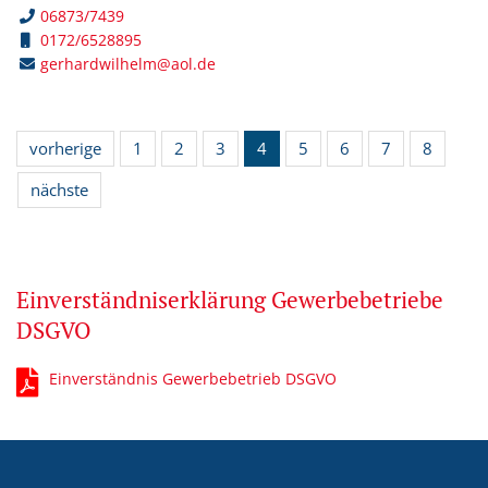
06873/7439
0172/6528895
gerhardwilhelm@aol.de
vorherige
1
2
3
4
5
6
7
8
nächste
Einverständniserklärung Gewerbebetriebe
DSGVO
Einverständnis Gewerbebetrieb DSGVO