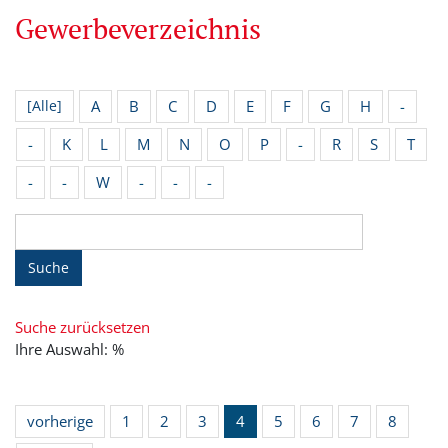
Gewerbeverzeichnis
A
B
C
D
E
F
G
H
-
[Alle]
-
K
L
M
N
O
P
-
R
S
T
-
-
W
-
-
-
Suche
Suche zurücksetzen
Ihre Auswahl: %
vorherige
1
2
3
4
5
6
7
8