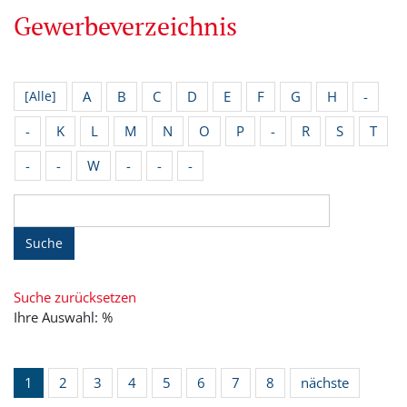
Gewerbeverzeichnis
A
B
C
D
E
F
G
H
-
[Alle]
-
K
L
M
N
O
P
-
R
S
T
-
-
W
-
-
-
Suche
Suche zurücksetzen
Ihre Auswahl: %
1
2
3
4
5
6
7
8
nächste