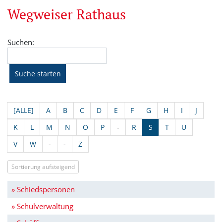
Wegweiser Rathaus
Suchen:
[ALLE]
A
B
C
D
E
F
G
H
I
J
K
L
M
N
O
P
-
R
S
T
U
V
W
-
-
Z
Sortierung aufsteigend
» Schiedspersonen
» Schulverwaltung