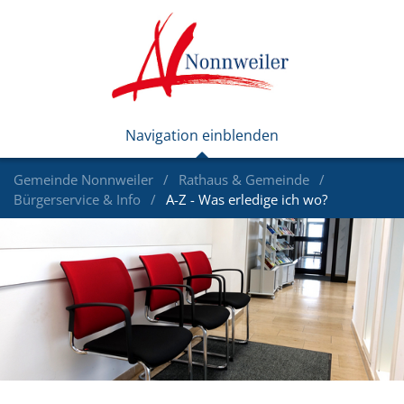
Gemeinde Nonnweiler
Rathaus & Gemeinde
Bürgerservice & Info
A-Z - Was erledige ich wo?