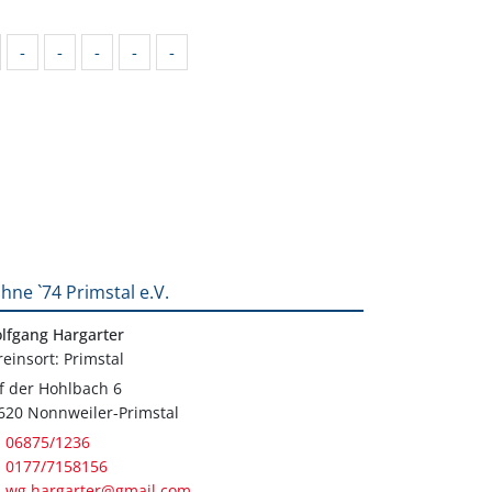
-
-
-
-
-
hne `74 Primstal e.V.
lfgang Hargarter
reinsort: Primstal
f der Hohlbach 6
620 Nonnweiler-Primstal
06875/1236
0177/7158156
wg.hargarter@gmail.com