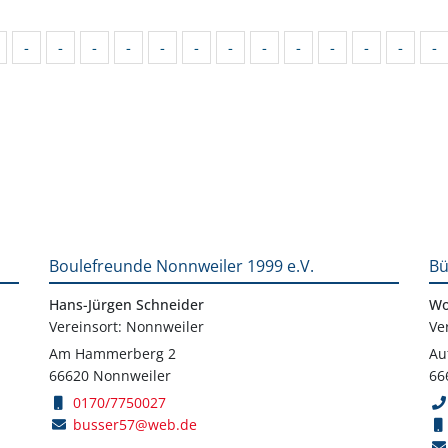
-
-
-
-
-
-
-
-
-
-
-
-
-
Boulefreunde Nonnweiler 1999 e.V.
Bü
Hans-Jürgen Schneider
Wo
Vereinsort: Nonnweiler
Ve
Am Hammerberg 2
Au
66620 Nonnweiler
66
0170/7750027
busser57@web.de