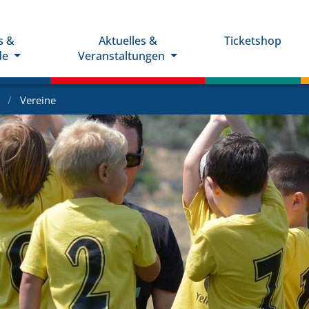
s &
Aktuelles &
Ticketshop
de
Veranstaltungen
e
Vereine