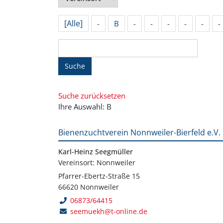
[Alle]
-
B
-
-
-
-
-
-
Suche
Suche zurücksetzen
Ihre Auswahl: B
Bienenzuchtverein Nonnweiler-Bierfeld e.V.
Karl-Heinz Seegmüller
Vereinsort: Nonnweiler
Pfarrer-Ebertz-Straße 15
66620 Nonnweiler
06873/64415
seemuekh@t-online.de