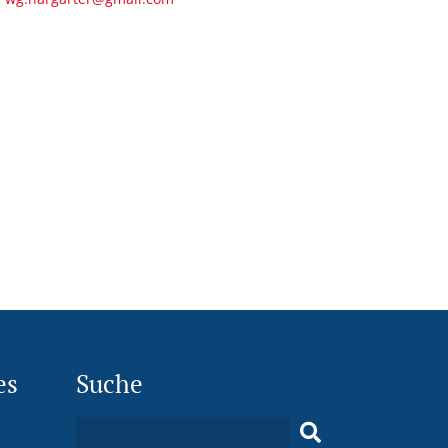
es
Suche