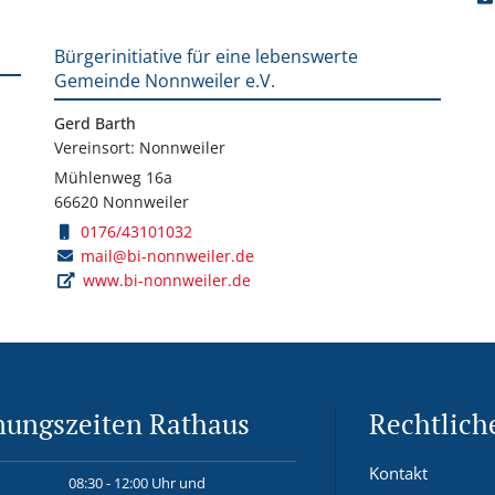
Bürgerinitiative für eine lebenswerte
Gemeinde Nonnweiler e.V.
Gerd Barth
Vereinsort: Nonnweiler
Mühlenweg 16a
66620 Nonnweiler
0176/43101032
mail@bi-nonnweiler.de
www.bi-nonnweiler.de
nungszeiten Rathaus
Rechtlich
Kontakt
08:30 - 12:00 Uhr und