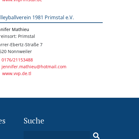
lleyballverein 1981 Primstal e.V.
nnifer Mathieu
reinsort: Primstal
arrer-Ebertz-Straße 7
620 Nonnweiler
0176/21153488
jennifer.mathieu@hotmail.com
www.vvp.de.tl
es
Suche