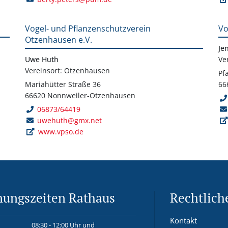
Vogel- und Pflanzenschutzverein
Vo
Otzenhausen e.V.
Je
Uwe Huth
Ve
Vereinsort: Otzenhausen
Pf
Mariahütter Straße 36
66
66620 Nonnweiler-Otzenhausen
06873/64419
uwehuth@gmx.net
www.vpso.de
nungszeiten Rathaus
Rechtlich
Kontakt
08:30 - 12:00 Uhr und