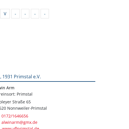
V
-
-
-
-
L 1931 Primstal e.V.
win Arm
reinsort: Primstal
oleyer Straße 65
620 Nonnweiler-Primstal
0172/1646656
alwinarm@gmx.de
www.vflprimstal.de