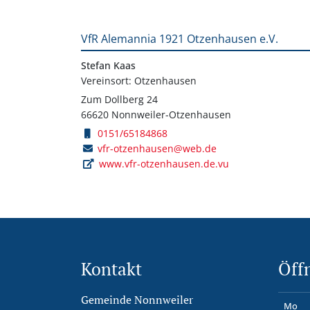
VfR Alemannia 1921 Otzenhausen e.V.
Stefan Kaas
Vereinsort: Otzenhausen
Zum Dollberg 24
66620 Nonnweiler-Otzenhausen
0151/65184868
vfr-otzenhausen@web.de
www.vfr-otzenhausen.de.vu
Kontakt
Öff
Gemeinde Nonnweiler
Mo