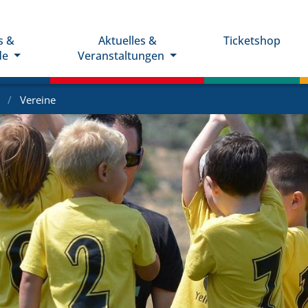
s &
Aktuelles &
Ticketshop
de
Veranstaltungen
e
Vereine