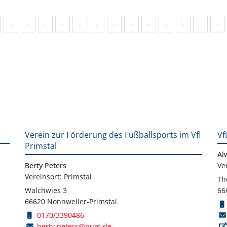
-
-
-
-
-
-
-
-
-
-
-
-
-
Verein zur Förderung des Fußballsports im Vfl
Vf
Primstal
Al
Berty Peters
Ve
Vereinsort: Primstal
Th
Walchwies 3
66
66620 Nonnweiler-Primstal
0170/3390486
berty.peters@pum.de