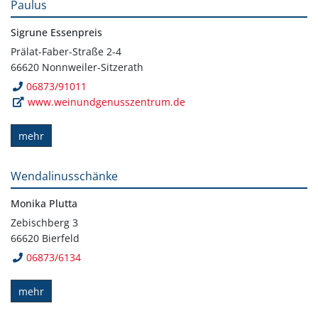
Paulus
Sigrune Essenpreis
Prälat-Faber-Straße 2-4
66620 Nonnweiler-Sitzerath
06873/91011
www.weinundgenusszentrum.de
mehr
Wendalinusschänke
Monika Plutta
Zebischberg 3
66620 Bierfeld
06873/6134
mehr