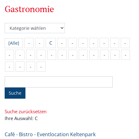
Gastronomie
-
-
C
-
-
-
-
-
-
-
[Alle]
-
-
-
-
-
-
-
-
-
-
-
-
-
-
-
-
Suche
Suche zurücksetzen
Ihre Auswahl: C
Café - Bistro - Eventlocation Keltenpark