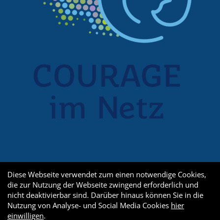
Diese Webseite verwendet zum einen notwendige Cookies,
die zur Nutzung der Webseite zwingend erforderlich und
nicht deaktivierbar sind. Darüber hinaus können Sie in die
Nutzung von Analyse- und Social Media Cookies
hier
einwilligen
.