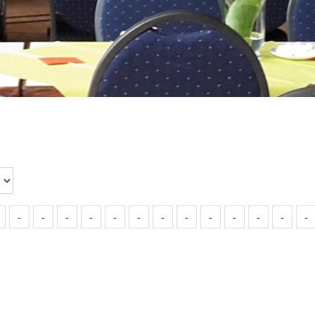
-
-
-
-
-
-
-
-
-
-
-
-
-