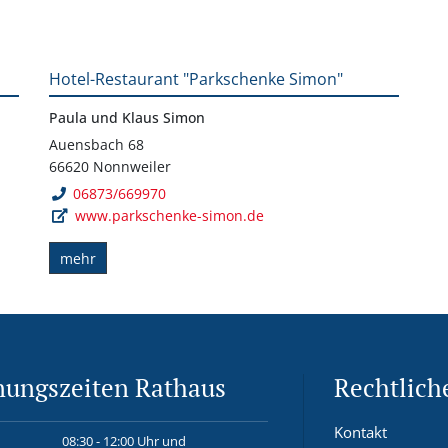
Hotel-Restaurant "Parkschenke Simon"
Paula und Klaus Simon
Auensbach 68
66620 Nonnweiler
06873/669970
www.parkschenke-simon.de
mehr
nungszeiten Rathaus
Rechtlich
Kontakt
08:30 - 12:00 Uhr und