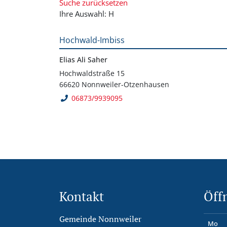
Suche zurücksetzen
Ihre Auswahl: H
Hochwald-Imbiss
Elias Ali Saher
Hochwaldstraße 15
66620 Nonnweiler-Otzenhausen
06873/9939095
Kontakt
Öff
Gemeinde Nonnweiler
Mo