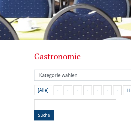
Gastronomie
[Alle]
-
-
-
-
-
-
-
H
Suche