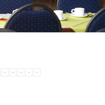
-
-
-
-
-