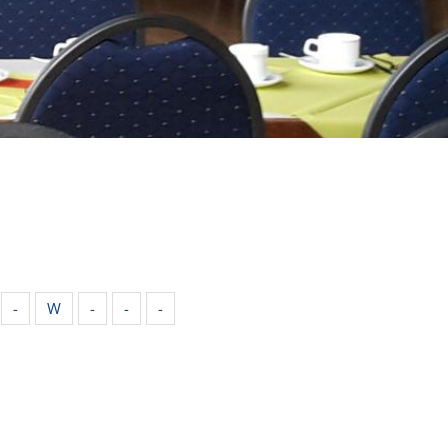
-
W
-
-
-