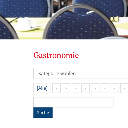
Gastronomie
[Alle]
-
-
-
-
-
-
-
-
Suche