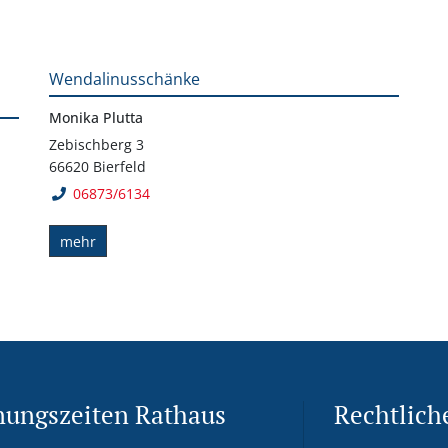
Wendalinusschänke
Monika Plutta
Zebischberg 3
66620 Bierfeld
06873/6134
mehr
nungszeiten Rathaus
Rechtlich