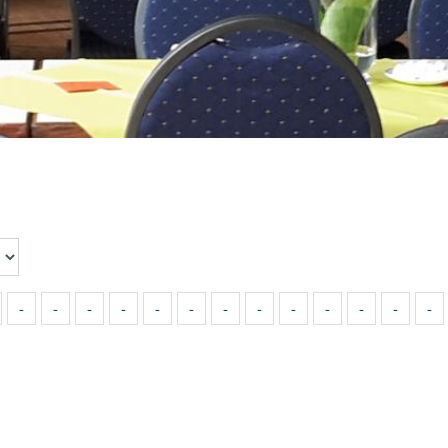
-
-
-
-
-
-
-
-
-
-
-
-
-