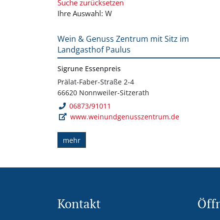
Suche zurücksetzen
Ihre Auswahl: W
Wein & Genuss Zentrum mit Sitz im
Landgasthof Paulus
Sigrune Essenpreis
Prälat-Faber-Straße 2-4
66620 Nonnweiler-Sitzerath
06873/91011
www.weinundgenusszentrum.de
mehr
Kontakt
Öff