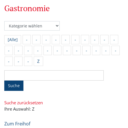
Gastronomie
-
-
-
-
-
-
-
-
-
-
[Alle]
-
-
-
-
-
-
-
-
-
-
-
-
-
-
-
Z
Suche
Suche zurücksetzen
Ihre Auswahl: Z
Zum Freihof