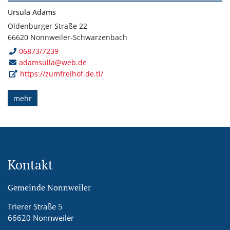
Ursula Adams
Oldenburger Straße 22
66620 Nonnweiler-Schwarzenbach
06873/7239
adamsulla@web.de
https://zumfreihof.de.tl/
mehr
Kontakt
Gemeinde Nonnweiler
Trierer Straße 5
66620 Nonnweiler