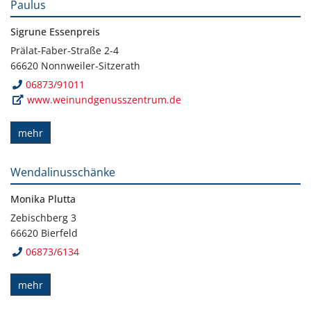
Paulus
Sigrune Essenpreis
Prälat-Faber-Straße 2-4
66620 Nonnweiler-Sitzerath
06873/91011
www.weinundgenusszentrum.de
mehr
Wendalinusschänke
Monika Plutta
Zebischberg 3
66620 Bierfeld
06873/6134
mehr