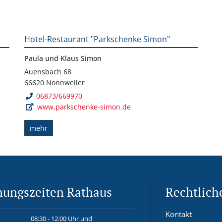
Hotel-Restaurant "Parkschenke Simon"
Paula und Klaus Simon
Auensbach 68
66620 Nonnweiler
06873/669970
www.parkschenke-simon.de
mehr
nungszeiten Rathaus
Rechtlich
Kontakt
08:30 - 12:00 Uhr und