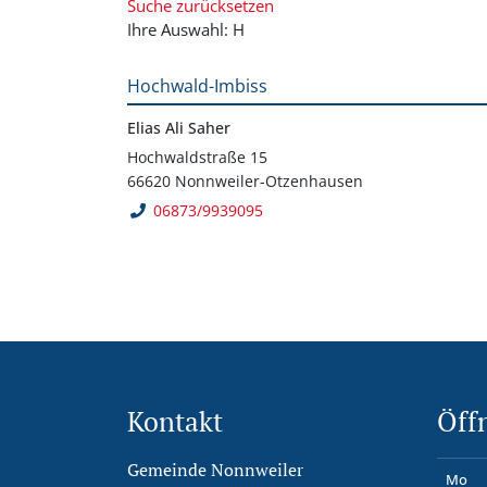
Suche zurücksetzen
Ihre Auswahl: H
Hochwald-Imbiss
Elias Ali Saher
Hochwaldstraße 15
66620 Nonnweiler-Otzenhausen
06873/9939095
Kontakt
Öff
Gemeinde Nonnweiler
Mo