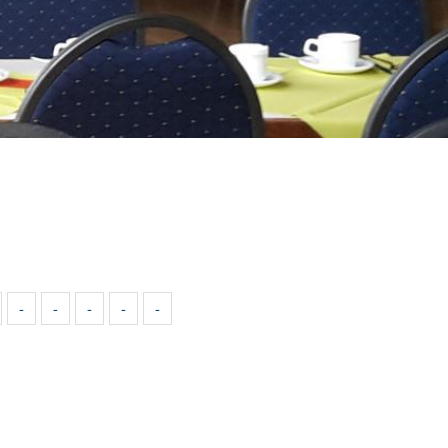
-
-
-
-
-