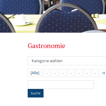
Gastronomie
[Alle]
-
-
-
-
-
-
-
H
Suche