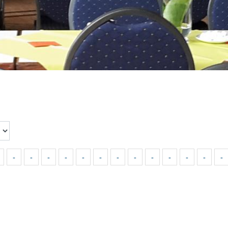
-
-
-
-
-
-
-
-
-
-
-
-
-