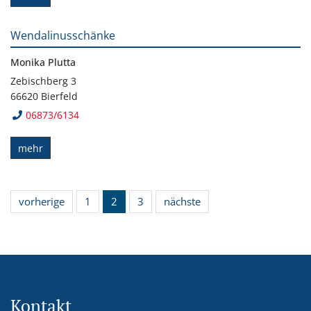
Wendalinusschänke
Monika Plutta
Zebischberg 3
66620 Bierfeld
06873/6134
mehr
vorherige
1
2
3
nächste
Kontakt