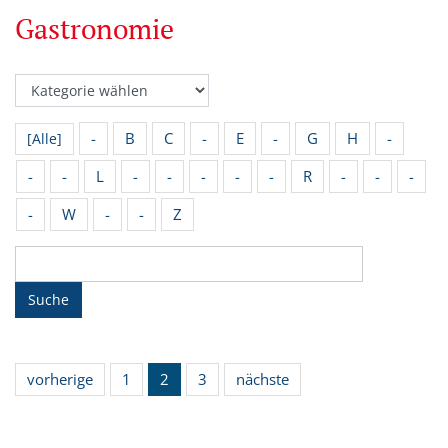
Gastronomie
-
B
C
-
E
-
G
H
-
[Alle]
-
-
L
-
-
-
-
-
R
-
-
-
-
W
-
-
Z
Suche
vorherige
1
2
3
nächste