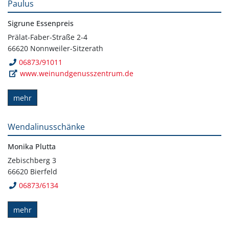
Paulus
Sigrune Essenpreis
Prälat-Faber-Straße 2-4
66620 Nonnweiler-Sitzerath
06873/91011
www.weinundgenusszentrum.de
mehr
Wendalinusschänke
Monika Plutta
Zebischberg 3
66620 Bierfeld
06873/6134
mehr