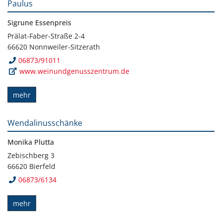
Paulus
Sigrune Essenpreis
Prälat-Faber-Straße 2-4
66620 Nonnweiler-Sitzerath
06873/91011
www.weinundgenusszentrum.de
mehr
Wendalinusschänke
Monika Plutta
Zebischberg 3
66620 Bierfeld
06873/6134
mehr