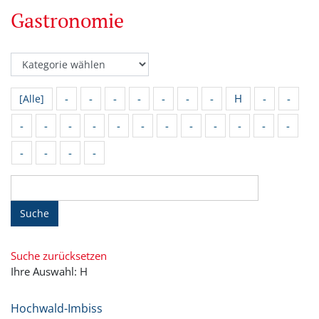
Gastronomie
-
-
-
-
-
-
-
H
-
-
[Alle]
-
-
-
-
-
-
-
-
-
-
-
-
-
-
-
-
Suche
Suche zurücksetzen
Ihre Auswahl: H
Hochwald-Imbiss