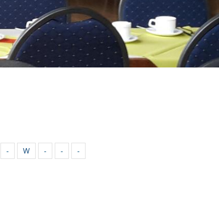
-
W
-
-
-