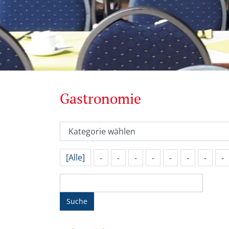
Gastronomie
[Alle]
-
-
-
-
-
-
-
-
Suche