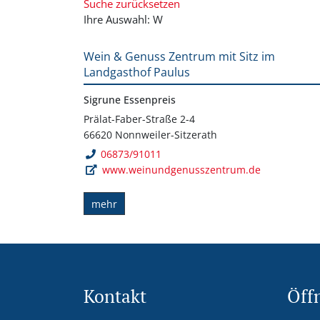
Suche zurücksetzen
Ihre Auswahl: W
Wein & Genuss Zentrum mit Sitz im
Landgasthof Paulus
Sigrune Essenpreis
Prälat-Faber-Straße 2-4
66620 Nonnweiler-Sitzerath
06873/91011
www.weinundgenusszentrum.de
mehr
Kontakt
Öff