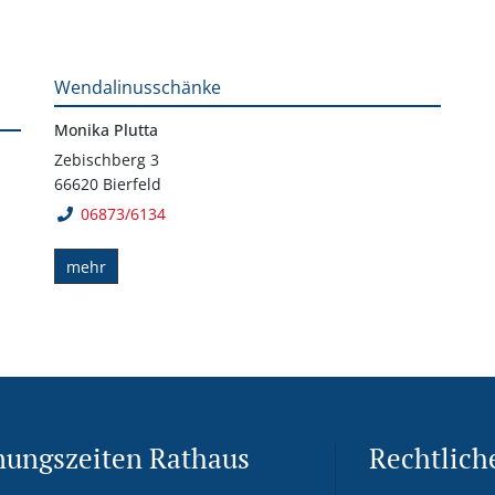
Wendalinusschänke
Monika Plutta
Zebischberg 3
66620 Bierfeld
06873/6134
mehr
nungszeiten Rathaus
Rechtlich