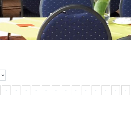
-
-
-
-
-
-
-
-
-
-
-
-
-