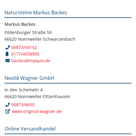
Natursteine Markus Backes
Markus Backes
Oldenburger Straße 59
66620 Nonnweiler-Schwarzenbach
06873/64162
0177/4058905
backes@myquix.de
Nestlé Wagner GmbH
In den Schemeln 4
66620 Nonnweiler-Otzenhausen
06873/6650
www.original-wagner.de
Online Versandhandel