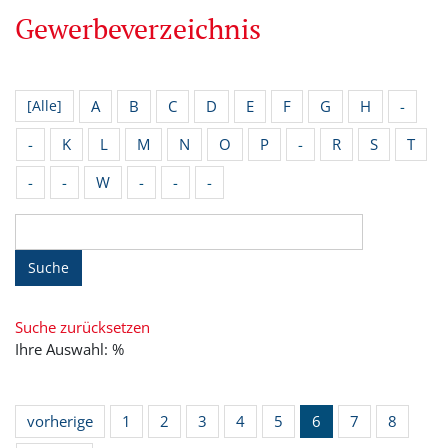
Gewerbeverzeichnis
A
B
C
D
E
F
G
H
-
[Alle]
-
K
L
M
N
O
P
-
R
S
T
-
-
W
-
-
-
Suche
Suche zurücksetzen
Ihre Auswahl: %
vorherige
1
2
3
4
5
6
7
8