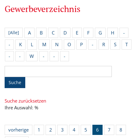
Gewerbeverzeichnis
A
B
C
D
E
F
G
H
-
[Alle]
-
K
L
M
N
O
P
-
R
S
T
-
-
W
-
-
-
Suche
Suche zurücksetzen
Ihre Auswahl: %
vorherige
1
2
3
4
5
6
7
8