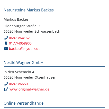
Natursteine Markus Backes
Markus Backes
Oldenburger Straße 59
66620 Nonnweiler-Schwarzenbach
06873/64162
0177/4058905
backes@myquix.de
Nestlé Wagner GmbH
In den Schemeln 4
66620 Nonnweiler-Otzenhausen
06873/6650
www.original-wagner.de
Online Versandhandel