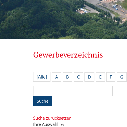
Gewerbeverzeichnis
[Alle]
A
B
C
D
E
F
G
Suche
Suche zurücksetzen
Ihre Auswahl: %