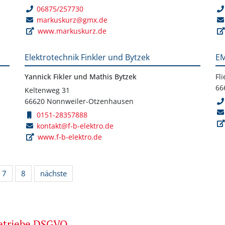
06875/257730
markuskurz@gmx.de
www.markuskurz.de
Elektrotechnik Finkler und Bytzek
EM
Yannick Fikler und Mathis Bytzek
Fl
66
Keltenweg 31
66620 Nonnweiler-Otzenhausen
0151-28357888
kontakt@f-b-elektro.de
www.f-b-elektro.de
7
8
nächste
betriebe DSGVO