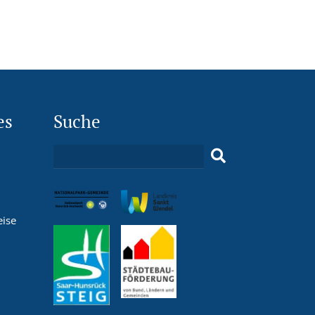
es
Suche
eise