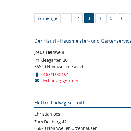
vorherige
1
2
3
4
5
6
Der Hausl - Hausmeister- und Gartenservic
Josua Heldwein
Im Kleegarten 20
66620 Nonnweiler-Kastel
0163/1642154
derhausl@gmx.net
Elektro Ludwig Schmitt
Christian Bosl
Zum Dollberg 42
66620 Nonnweiler-Otzenhausen