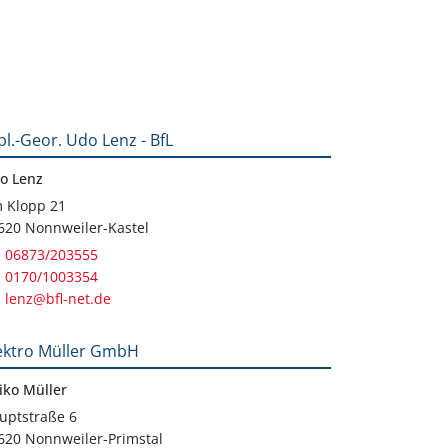
pl.-Geor. Udo Lenz - BfL
o Lenz
 Klopp 21
620 Nonnweiler-Kastel
06873/203555
0170/1003354
lenz@bfl-net.de
ektro Müller GmbH
iko Müller
uptstraße 6
620 Nonnweiler-Primstal