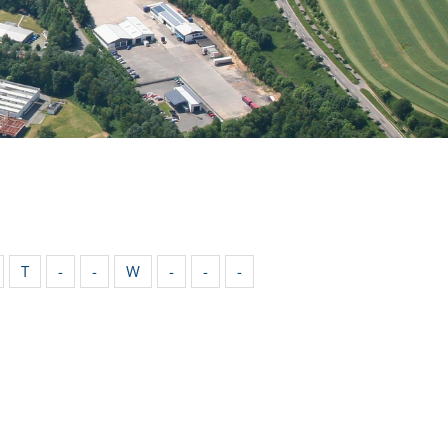
T
-
-
W
-
-
-