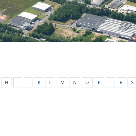
H
-
-
K
L
M
N
O
P
-
R
S