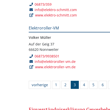
06873/359
info@elektro-schmitt.com
www.elektro-schmitt.com
Elektroroller-VM
Volker Müller
Auf der Geig 37
66620 Nonnweiler
06873/9938501
info@elektroroller-vm.de
www.elektroroller-vm.de
vorherige
1
2
3
4
5
6
Einverständniserklärung Gewerbe