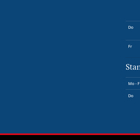
Do
Fr
Sta
Mo - F
Do