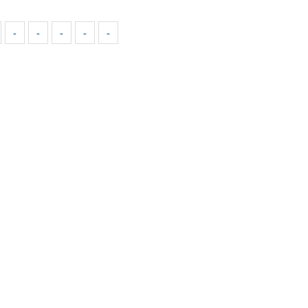
-
-
-
-
-