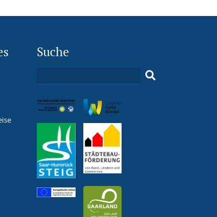
es
Suche
eise