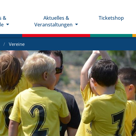
s &
Aktuelles &
Ticketshop
de
Veranstaltungen
e
Vereine