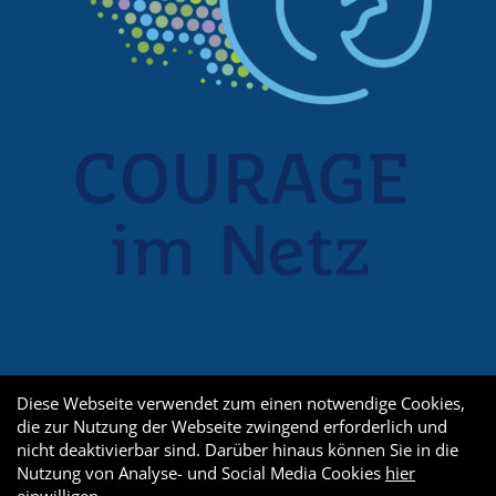
Diese Webseite verwendet zum einen notwendige Cookies,
die zur Nutzung der Webseite zwingend erforderlich und
nicht deaktivierbar sind. Darüber hinaus können Sie in die
Nutzung von Analyse- und Social Media Cookies
hier
einwilligen
.