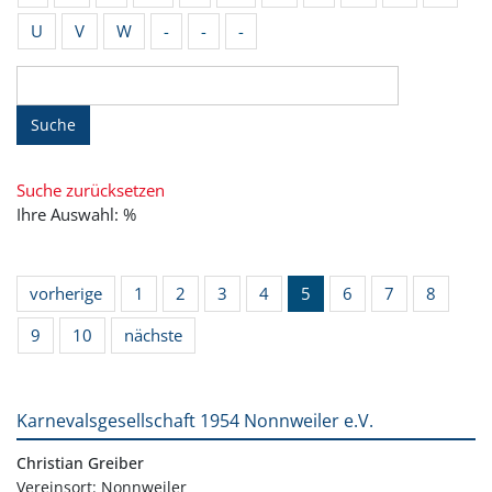
U
V
W
-
-
-
Suche
Suche zurücksetzen
Ihre Auswahl: %
vorherige
1
2
3
4
5
6
7
8
9
10
nächste
Karnevalsgesellschaft 1954 Nonnweiler e.V.
Christian Greiber
Vereinsort: Nonnweiler