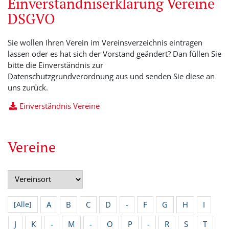
Einverständniserklärung Vereine
DSGVO
Sie wollen Ihren Verein im Vereinsverzeichnis eintragen
lassen oder es hat sich der Vorstand geändert? Dan füllen Sie
bitte die Einverständnis zur
Datenschutzgrundverordnung aus und senden Sie diese an
uns zurück.
Einverständnis Vereine
Vereine
A
B
C
D
-
F
G
H
I
[Alle]
J
K
-
M
-
O
P
-
R
S
T