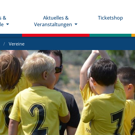
s &
Aktuelles &
Ticketshop
de
Veranstaltungen
e
Vereine