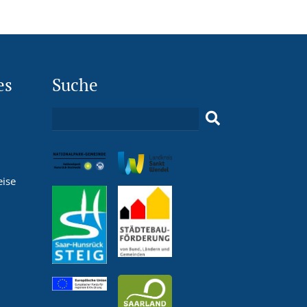
es
Suche
eise