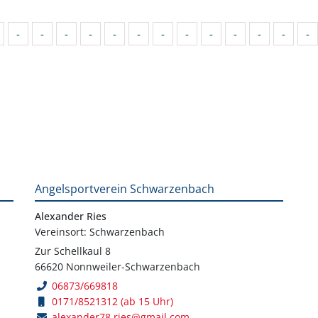
-
-
-
-
-
-
-
-
-
-
-
-
-
Angelsportverein Schwarzenbach
Alexander Ries
Vereinsort: Schwarzenbach
Zur Schellkaul 8
66620 Nonnweiler-Schwarzenbach
06873/669818
0171/8521312 (ab 15 Uhr)
alexander78.ries@gmail.com