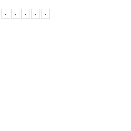
-
-
-
-
-