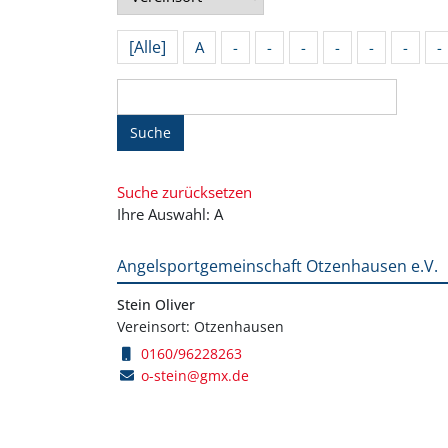
[Alle]
A
-
-
-
-
-
-
-
Suche
Suche zurücksetzen
Ihre Auswahl: A
Angelsportgemeinschaft Otzenhausen e.V.
Stein Oliver
Vereinsort: Otzenhausen
0160/96228263
o-stein@gmx.de