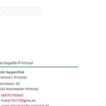
-
-
-
-
-
arrkapelle Primstal
ank Haupenthal
reinsort: Primstal
rschborn 25
620 Nonnweiler-Primstal
06875/700669
frank170177@gmx.de
www.pfarrkapelle-primstal.de