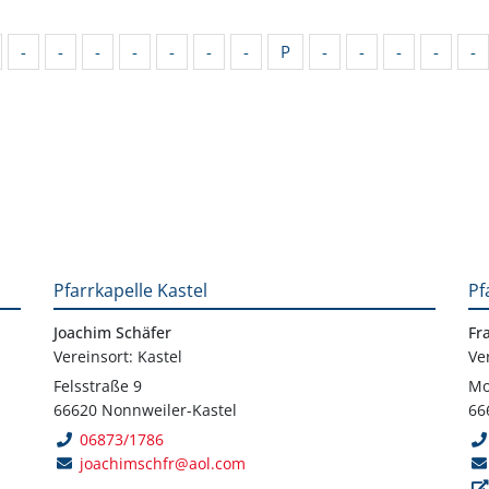
-
-
-
-
-
-
-
P
-
-
-
-
-
Pfarrkapelle Kastel
Pf
Joachim Schäfer
Fr
Vereinsort: Kastel
Ve
Felsstraße 9
Mo
66620 Nonnweiler-Kastel
66
06873/1786
joachimschfr@aol.com