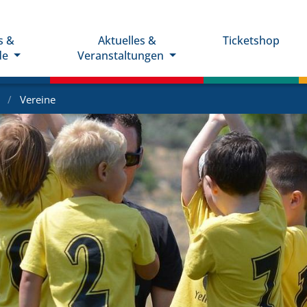
s &
Aktuelles &
Ticketshop
de
Veranstaltungen
e
Vereine