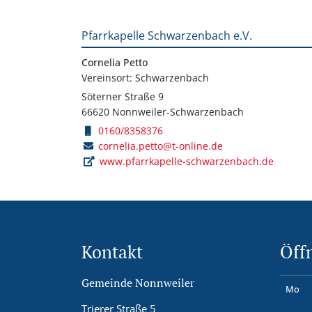
Pfarrkapelle Schwarzenbach e.V.
Cornelia Petto
Vereinsort: Schwarzenbach
Söterner Straße 9
66620 Nonnweiler-Schwarzenbach
0160/8358376
cornelia.petto@t-online.de
www.pfarrkapelle-schwarzenbach.de
Kontakt
Öff
Gemeinde Nonnweiler
Mo
Trierer Straße 5