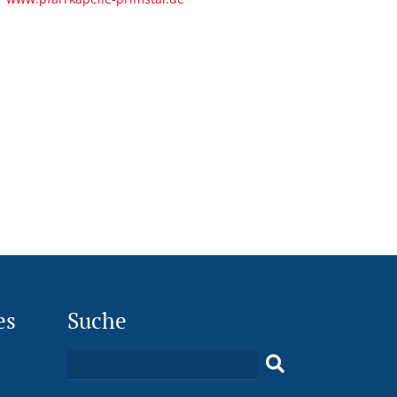
es
Suche