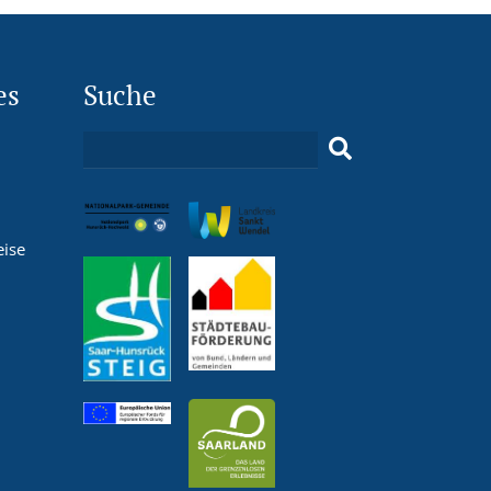
es
Suche
eise