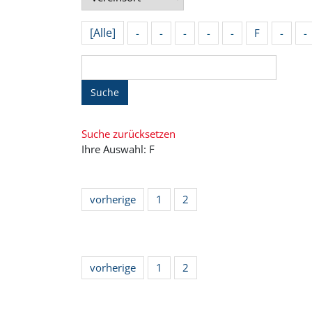
[Alle]
-
-
-
-
-
F
-
-
Suche
Suche zurücksetzen
Ihre Auswahl: F
vorherige
1
2
vorherige
1
2