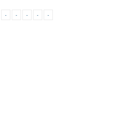
-
-
-
-
-