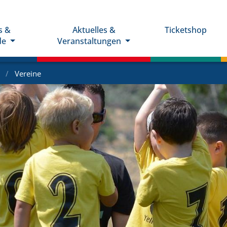
s &
Aktuelles &
Ticketshop
de
Veranstaltungen
e
Vereine