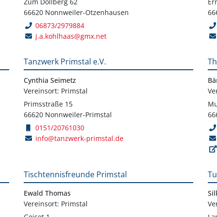
Zum Dollberg 62
Er
66620 Nonnweiler-Otzenhausen
66
06873/2979884
j.a.kohlhaas@gmx.net
Tanzwerk Primstal e.V.
Th
Cynthia Seimetz
Bä
Vereinsort: Primstal
Ve
Primsstraße 15
Mu
66620 Nonnweiler-Primstal
66
0151/20761030
info@tanzwerk-primstal.de
Tischtennisfreunde Primstal
Tu
Ewald Thomas
Si
Vereinsort: Primstal
Ve
Geiset 1
La