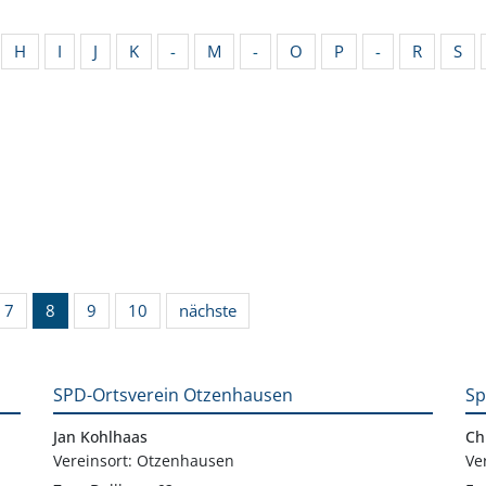
H
I
J
K
-
M
-
O
P
-
R
S
7
8
9
10
nächste
SPD-Ortsverein Otzenhausen
Sp
Jan Kohlhaas
Ch
Vereinsort: Otzenhausen
Ve