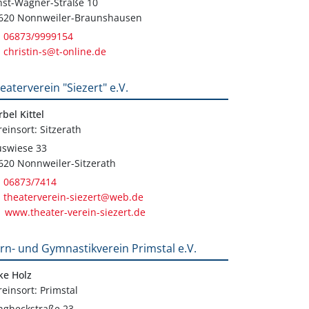
nst-Wagner-Straße 10
620 Nonnweiler-Braunshausen
06873/9999154
christin-s@t-online.de
eaterverein "Siezert" e.V.
rbel Kittel
reinsort: Sitzerath
swiese 33
620 Nonnweiler-Sitzerath
06873/7414
theaterverein-siezert@web.de
www.theater-verein-siezert.de
rn- und Gymnastikverein Primstal e.V.
lke Holz
reinsort: Primstal
ngheckstraße 23