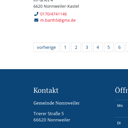
6620 Nonnweiler-Kastel
0170/4741146
m.barth5@gmx.de
vorherige
1
2
3
4
5
6
Kontakt
Öff
Gemeinde Nonnweiler
Mo
Trierer Straße 5
66620 Nonnweiler
Di