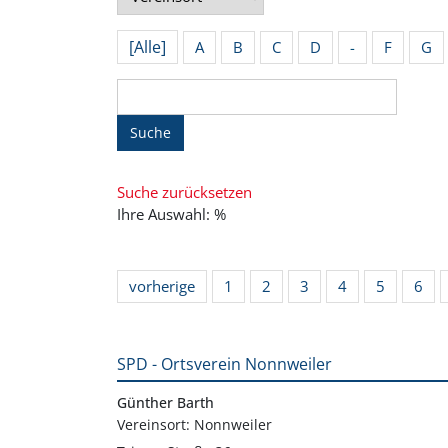
[Alle]
A
B
C
D
-
F
G
Suche
Suche zurücksetzen
Ihre Auswahl: %
vorherige
1
2
3
4
5
6
SPD - Ortsverein Nonnweiler
Günther Barth
Vereinsort: Nonnweiler