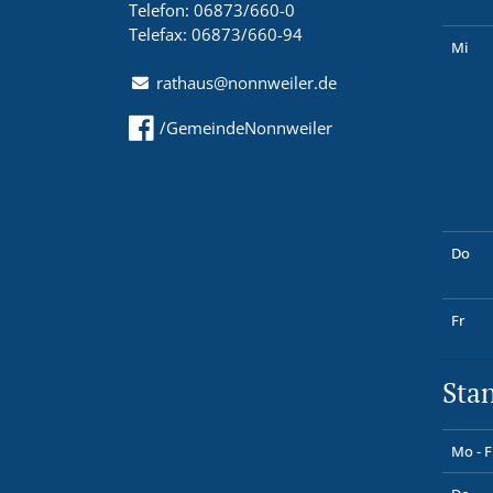
Telefon: 06873/660-0
Telefax: 06873/660-94
Mi
rathaus@nonnweiler.de
/GemeindeNonnweiler
Do
Fr
Sta
Mo - F