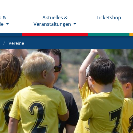
s &
Aktuelles &
Ticketshop
de
Veranstaltungen
e
Vereine