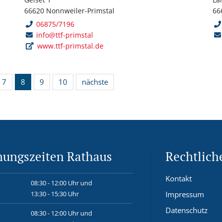
66620 Nonnweiler-Primstal
66
06875/7196
info@ttf-primstal
www.ttf-primstal.de
7
8
9
10
nächste
nungszeiten Rathaus
Rechtlich
Kontakt
08:30 - 12:00 Uhr und
13:30 - 15:30 Uhr
Impressum
Datenschutz
08:30 - 12:00 Uhr und