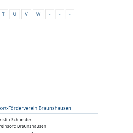
T
U
V
W
-
-
-
ort-Förderverein Braunshausen
ristin Schneider
reinsort: Braunshausen