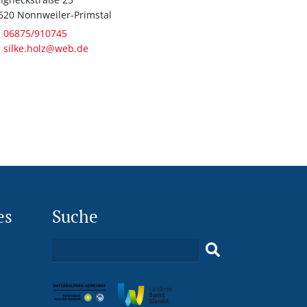
620 Nonnweiler-Primstal
06875/910745
silke.holz@web.de
es
Suche