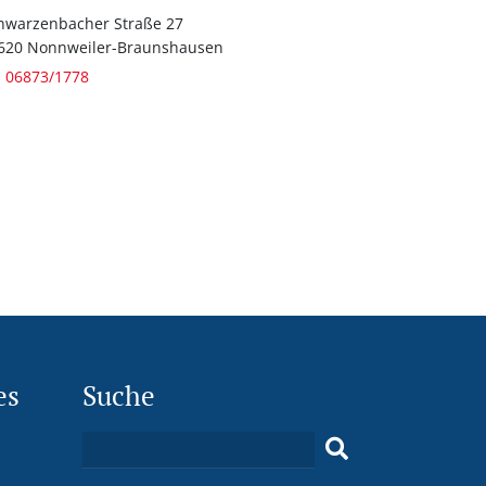
hwarzenbacher Straße 27
620 Nonnweiler-Braunshausen
06873/1778
es
Suche