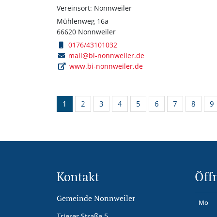
Vereinsort: Nonnweiler
Mühlenweg 16a
66620 Nonnweiler
0176/43101032
mail@bi-nonnweiler.de
www.bi-nonnweiler.de
1
2
3
4
5
6
7
8
9
Kontakt
Öff
Gemeinde Nonnweiler
Mo
Trierer Straße 5