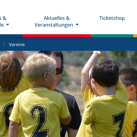
s &
Aktuelles &
Ticketshop
de
Veranstaltungen
e
Vereine