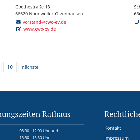
Goethestraße 13
Sc
66620 Nonnweiler-Otzenhausen
66
vorstand@cwo-ev.de
www.cwo-ev.de
10
nächste
nungszeiten Rathaus
Rechtlich
Kontakt
08:30 - 12:00 Uhr und
13:30 - 15:30 Uhr
Impressum