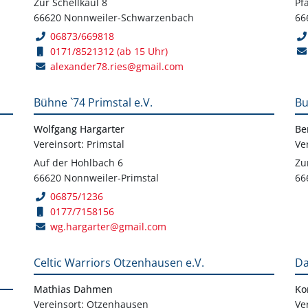
Zur Schellkaul 8
Pf
66620 Nonnweiler-Schwarzenbach
66
06873/669818
0171/8521312 (ab 15 Uhr)
alexander78.ries@gmail.com
Bühne `74 Primstal e.V.
Bu
Wolfgang Hargarter
Be
Vereinsort: Primstal
Ve
Auf der Hohlbach 6
Zu
66620 Nonnweiler-Primstal
66
06875/1236
0177/7158156
wg.hargarter@gmail.com
Celtic Warriors Otzenhausen e.V.
Da
Mathias Dahmen
Ko
Vereinsort: Otzenhausen
Ve