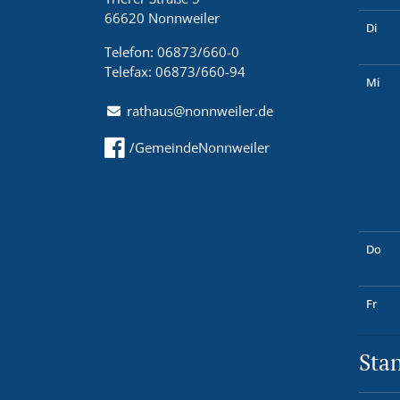
66620 Nonnweiler
Di
Telefon: 06873/660-0
Telefax: 06873/660-94
Mi
rathaus@nonnweiler.de
/GemeindeNonnweiler
Do
Fr
Sta