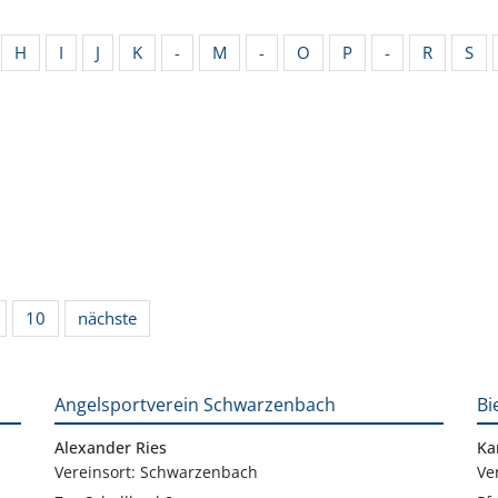
H
I
J
K
-
M
-
O
P
-
R
S
10
nächste
Angelsportverein Schwarzenbach
Bi
Alexander Ries
Ka
Vereinsort: Schwarzenbach
Ve