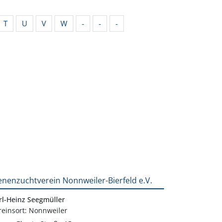
T
U
V
W
-
-
-
enenzuchtverein Nonnweiler-Bierfeld e.V.
rl-Heinz Seegmüller
reinsort: Nonnweiler