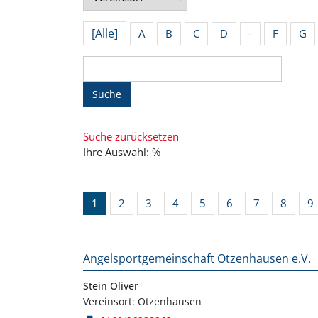
[Alle]
A
B
C
D
-
F
G
Suche
Suche zurücksetzen
Ihre Auswahl: %
1
2
3
4
5
6
7
8
9
Angelsportgemeinschaft Otzenhausen e.V.
Stein Oliver
Vereinsort: Otzenhausen