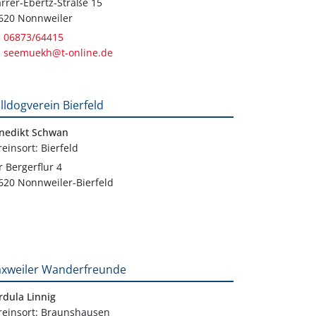
arrer-Ebertz-Straße 15
620 Nonnweiler
06873/64415
seemuekh@t-online.de
lldogverein Bierfeld
nedikt Schwan
reinsort: Bierfeld
r Bergerflur 4
620 Nonnweiler-Bierfeld
xweiler Wanderfreunde
rdula Linnig
reinsort: Braunshausen