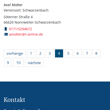
Axel Molter
Vereinsort: Schwarzenbach
Söterner Straße 4
66620 Nonnweiler-Schwarzenbach
0171/5294672
amolter@t-online.de
vorherige
1
2
3
4
5
6
7
8
9
10
nächste
Kontakt