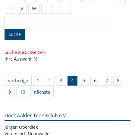
U
V
W
-
-
-
Suche
Suche zurücksetzen
Ihre Auswahl: %
vorherige
1
2
3
4
5
6
7
8
9
10
nächste
Hochwälder Tennisclub e.V.
Jürgen Oberdiek
Vereinsort: Nonnweiler