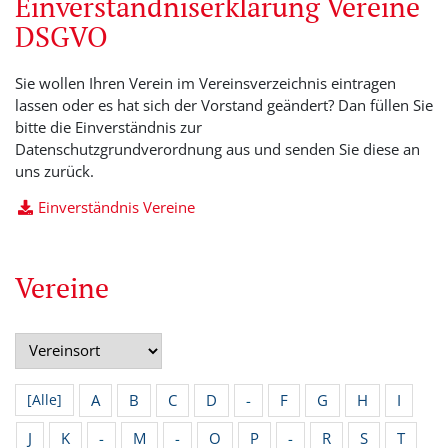
Einverständniserklärung Vereine
DSGVO
Sie wollen Ihren Verein im Vereinsverzeichnis eintragen
lassen oder es hat sich der Vorstand geändert? Dan füllen Sie
bitte die Einverständnis zur
Datenschutzgrundverordnung aus und senden Sie diese an
uns zurück.
Einverständnis Vereine
Vereine
A
B
C
D
-
F
G
H
I
[Alle]
J
K
-
M
-
O
P
-
R
S
T