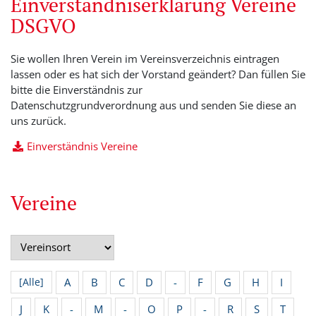
Einverständniserklärung Vereine
DSGVO
Sie wollen Ihren Verein im Vereinsverzeichnis eintragen
lassen oder es hat sich der Vorstand geändert? Dan füllen Sie
bitte die Einverständnis zur
Datenschutzgrundverordnung aus und senden Sie diese an
uns zurück.
Einverständnis Vereine
Vereine
A
B
C
D
-
F
G
H
I
[Alle]
J
K
-
M
-
O
P
-
R
S
T