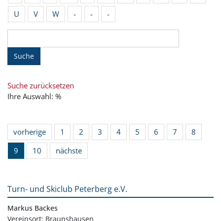
U
V
W
-
-
-
Suche
Suche zurücksetzen
Ihre Auswahl: %
vorherige
1
2
3
4
5
6
7
8
9
10
nächste
Turn- und Skiclub Peterberg e.V.
Markus Backes
Vereinsort: Braunshausen