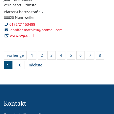
Vereinsort: Primstal
Pfarrer-Ebertz-Straße 7
66620 Nonnweiler
0176/21153488
jennifer.mathieu@hotmail.com
www.vvp.de.tl
vorherige
1
2
3
4
5
6
7
8
9
10
nächste
Kontakt