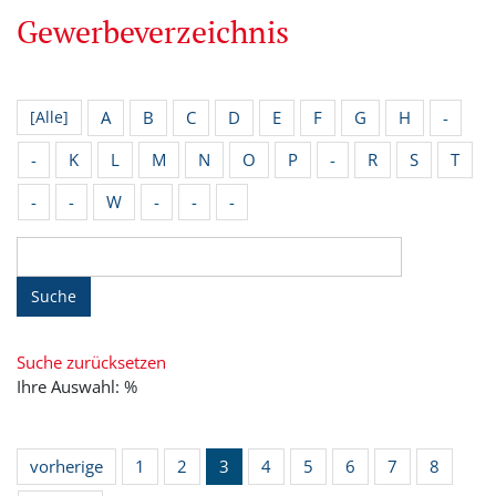
Gewerbeverzeichnis
A
B
C
D
E
F
G
H
-
[Alle]
-
K
L
M
N
O
P
-
R
S
T
-
-
W
-
-
-
Suche
Suche zurücksetzen
Ihre Auswahl: %
vorherige
1
2
3
4
5
6
7
8