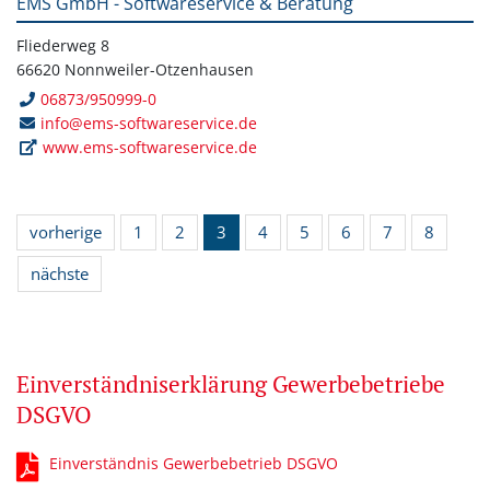
EMS GmbH - Softwareservice & Beratung
Fliederweg 8
66620 Nonnweiler-Otzenhausen
06873/950999-0
info@ems-softwareservice.de
www.ems-softwareservice.de
vorherige
1
2
3
4
5
6
7
8
nächste
Einverständniserklärung Gewerbebetriebe
DSGVO
Einverständnis Gewerbebetrieb DSGVO