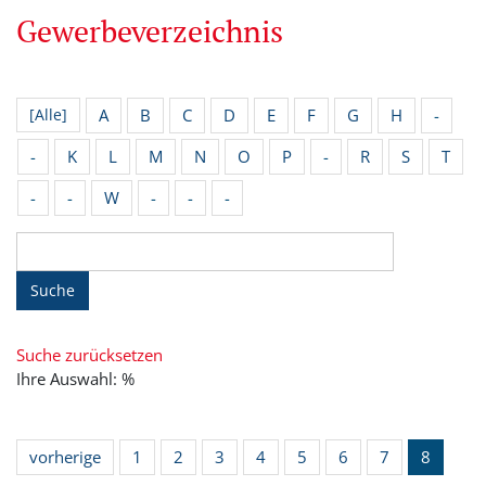
Gewerbeverzeichnis
A
B
C
D
E
F
G
H
-
[Alle]
-
K
L
M
N
O
P
-
R
S
T
-
-
W
-
-
-
Suche
Suche zurücksetzen
Ihre Auswahl: %
vorherige
1
2
3
4
5
6
7
8