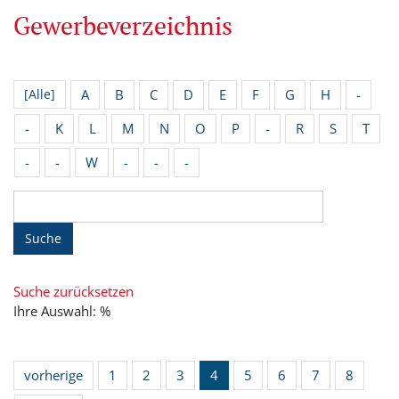
Gewerbeverzeichnis
A
B
C
D
E
F
G
H
-
[Alle]
-
K
L
M
N
O
P
-
R
S
T
-
-
W
-
-
-
Suche
Suche zurücksetzen
Ihre Auswahl: %
vorherige
1
2
3
4
5
6
7
8