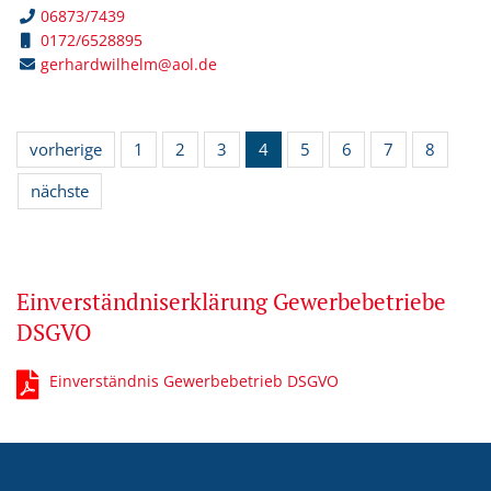
06873/7439
0172/6528895
gerhardwilhelm@aol.de
vorherige
1
2
3
4
5
6
7
8
nächste
Einverständniserklärung Gewerbebetriebe
DSGVO
Einverständnis Gewerbebetrieb DSGVO