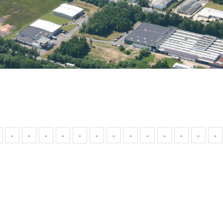
-
-
-
-
-
-
-
-
-
-
-
-
-