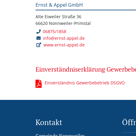
Ernst & Appel GmbH
Alte Eiweiler Straße 36
66620 Nonnweiler-Primstal
06875/1858
info@ernst-appel.de
www.ernst-appel.de
Einverständniserklärung Gewerbe
Einverständnis Gewerbebetrieb DSGVO
Kontakt
Öff
Gemeinde Nonnweiler