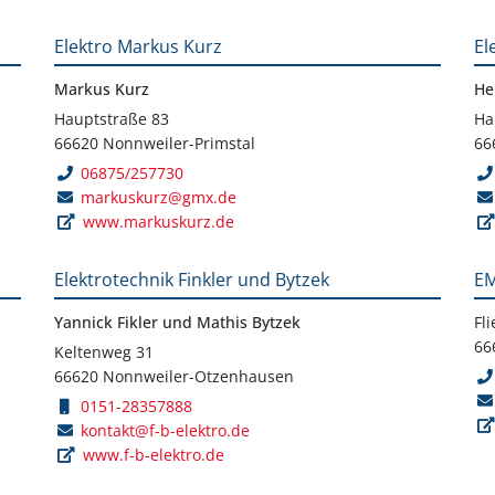
Elektro Markus Kurz
El
Markus Kurz
He
Hauptstraße 83
Ha
66620 Nonnweiler-Primstal
66
06875/257730
markuskurz@gmx.de
www.markuskurz.de
Elektrotechnik Finkler und Bytzek
EM
Yannick Fikler und Mathis Bytzek
Fl
66
Keltenweg 31
66620 Nonnweiler-Otzenhausen
0151-28357888
kontakt@f-b-elektro.de
www.f-b-elektro.de