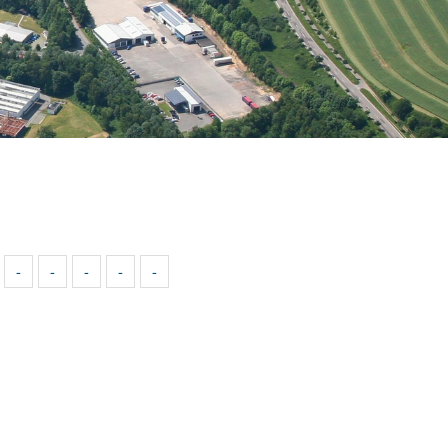
-
-
-
-
-