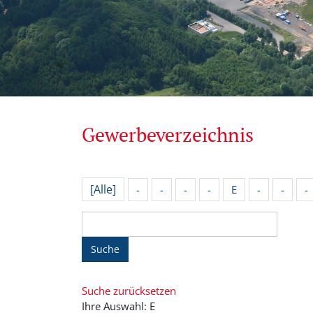
Gewerbeverzeichnis
[Alle]
-
-
-
-
E
-
-
-
Suche
Suche zurücksetzen
Ihre Auswahl: E