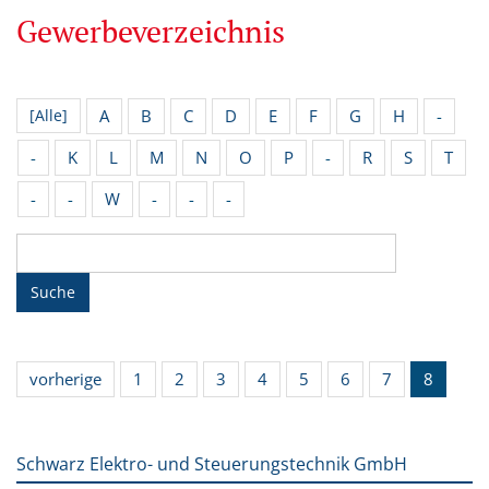
Gewerbeverzeichnis
A
B
C
D
E
F
G
H
-
[Alle]
-
K
L
M
N
O
P
-
R
S
T
-
-
W
-
-
-
Suche
vorherige
1
2
3
4
5
6
7
8
Schwarz Elektro- und Steuerungstechnik GmbH