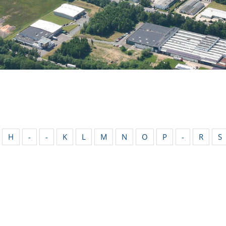
H
-
-
K
L
M
N
O
P
-
R
S