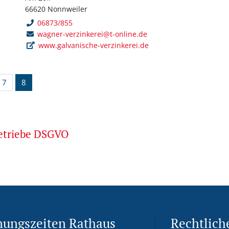
66620 Nonnweiler
06873/855
wagner-verzinkerei@t-online.de
www.galvanische-verzinkerei.de
7
8
betriebe DSGVO
nungszeiten Rathaus
Rechtlich