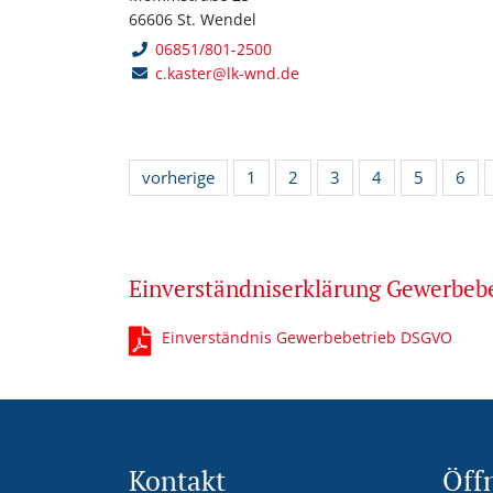
66606 St. Wendel
06851/801-2500
c.kaster@lk-wnd.de
vorherige
1
2
3
4
5
6
Einverständniserklärung Gewerbe
Einverständnis Gewerbebetrieb DSGVO
Kontakt
Öff