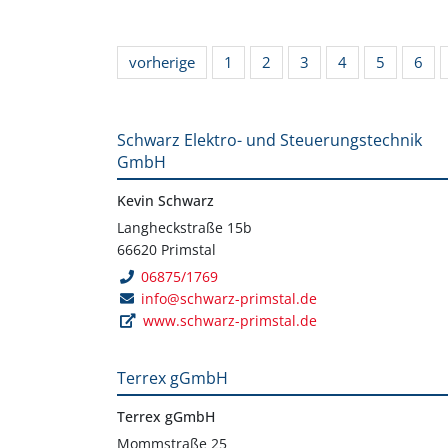
vorherige
1
2
3
4
5
6
Schwarz Elektro- und Steuerungstechnik
GmbH
Kevin Schwarz
Langheckstraße 15b
66620 Primstal
06875/1769
info@schwarz-primstal.de
www.schwarz-primstal.de
Terrex gGmbH
Terrex gGmbH
Mommstraße 25