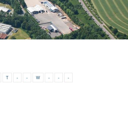
T
-
-
W
-
-
-