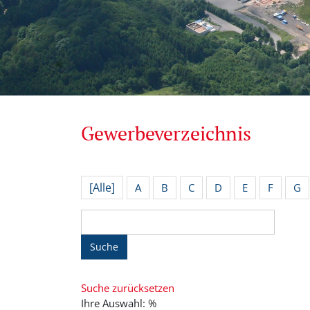
Gewerbeverzeichnis
[Alle]
A
B
C
D
E
F
G
Suche
Suche zurücksetzen
Ihre Auswahl: %