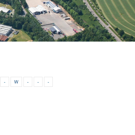
-
W
-
-
-