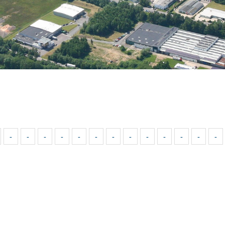
-
-
-
-
-
-
-
-
-
-
-
-
-