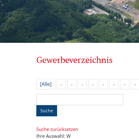
Gewerbeverzeichnis
[Alle]
-
-
-
-
-
-
-
-
Suche
Suche zurücksetzen
Ihre Auswahl: W