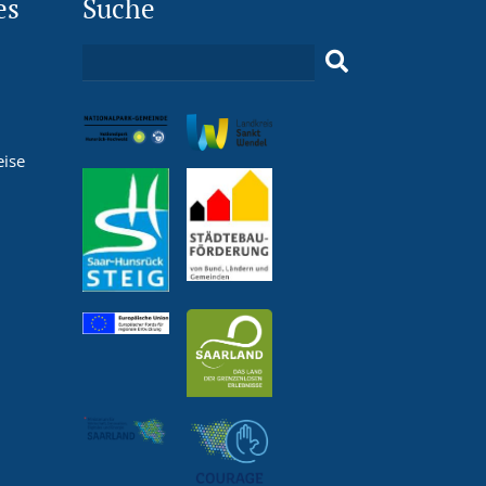
es
Suche
eise