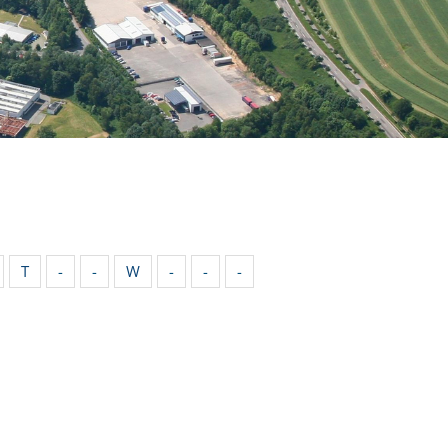
T
-
-
W
-
-
-