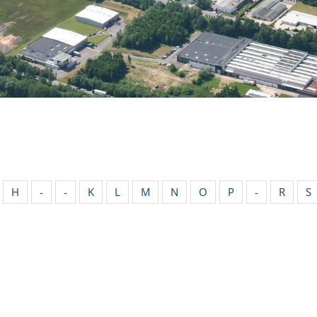
H
-
-
K
L
M
N
O
P
-
R
S