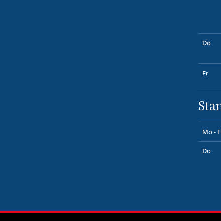
Do
Fr
Sta
Mo - F
Do