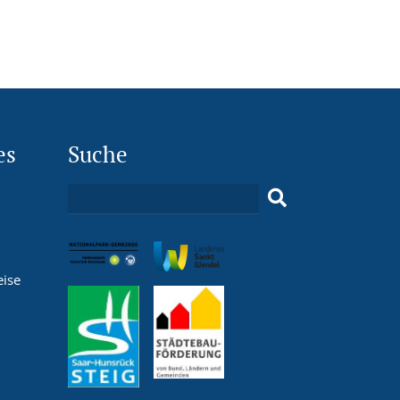
es
Suche
eise