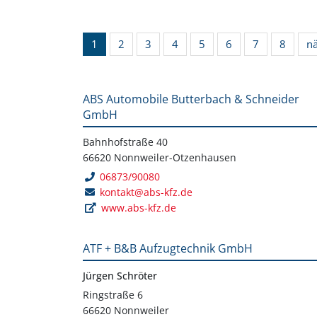
1
2
3
4
5
6
7
8
n
ABS Automobile Butterbach & Schneider
GmbH
Bahnhofstraße 40
66620 Nonnweiler-Otzenhausen
06873/90080
kontakt@abs-kfz.de
www.abs-kfz.de
ATF + B&B Aufzugtechnik GmbH
Jürgen Schröter
Ringstraße 6
66620 Nonnweiler