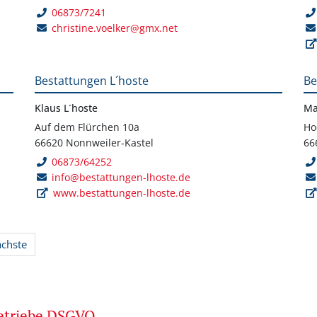
06873/7241
christine.voelker@gmx.net
Bestattungen L´hoste
Be
Klaus L´hoste
Ma
Auf dem Flürchen 10a
Ho
66620 Nonnweiler-Kastel
66
06873/64252
info@bestattungen-lhoste.de
www.bestattungen-lhoste.de
ächste
betriebe DSGVO