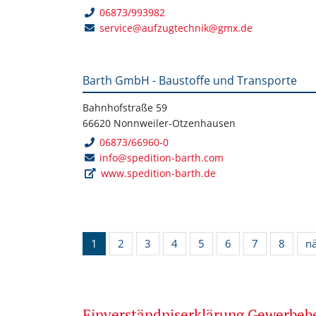
06873/993982
service@aufzugtechnik@gmx.de
Barth GmbH - Baustoffe und Transporte
Bahnhofstraße 59
66620 Nonnweiler-Otzenhausen
06873/66960-0
info@spedition-barth.com
www.spedition-barth.de
1
2
3
4
5
6
7
8
n
Einverständniserklärung Gewerbe