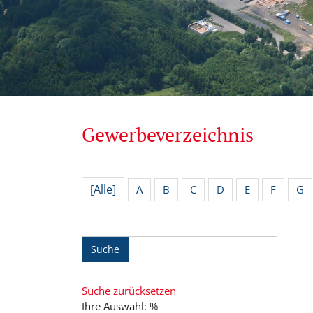
Gewerbeverzeichnis
[Alle]
A
B
C
D
E
F
G
Suche
Suche zurücksetzen
Ihre Auswahl: %