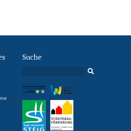
es
Suche
eise