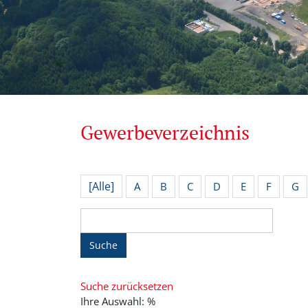
Gewerbeverzeichnis
[Alle]
A
B
C
D
E
F
G
Suche
Suche zurücksetzen
Ihre Auswahl: %