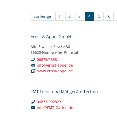
vorherige
1
2
3
4
5
6
Ernst & Appel GmbH
Alte Eiweiler Straße 36
66620 Nonnweiler-Primstal
06875/1858
info@ernst-appel.de
www.ernst-appel.de
FMT Forst. und Mähgeräte Technik
06873/992823
info@FMT-Garten.de