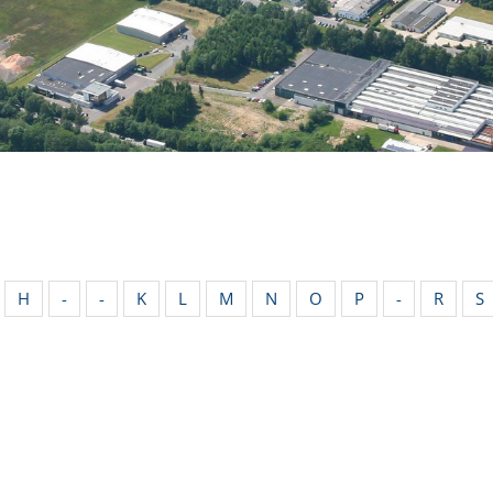
H
-
-
K
L
M
N
O
P
-
R
S