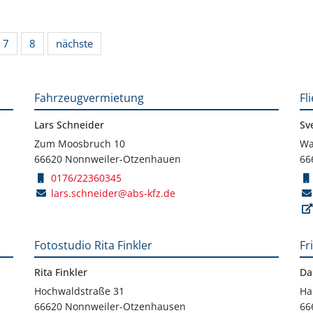
7
8
nächste
Fahrzeugvermietung
Fl
Lars Schneider
Sv
Zum Moosbruch 10
Wa
66620 Nonnweiler-Otzenhauen
66
0176/22360345
lars.schneider@abs-kfz.de
Fotostudio Rita Finkler
Fr
Rita Finkler
Da
Hochwaldstraße 31
Ha
66620 Nonnweiler-Otzenhausen
66