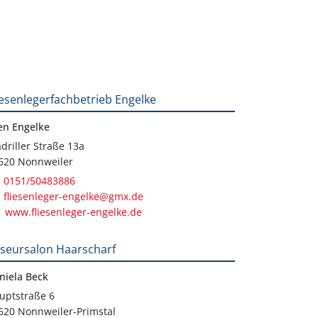
iesenlegerfachbetrieb Engelke
en Engelke
driller Straße 13a
620 Nonnweiler
0151/50483886
fliesenleger-engelke@gmx.de
www.fliesenleger-engelke.de
iseursalon Haarscharf
niela Beck
uptstraße 6
620 Nonnweiler-Primstal