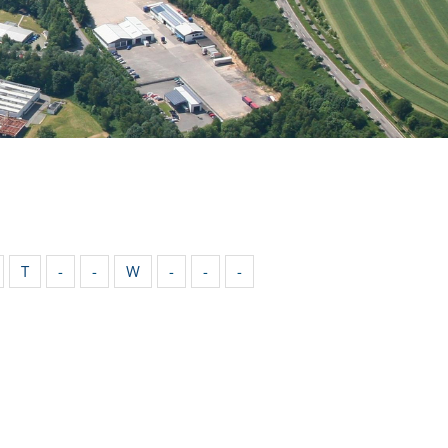
T
-
-
W
-
-
-