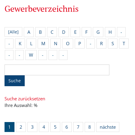
Gewerbeverzeichnis
A
B
C
D
E
F
G
H
-
[Alle]
-
K
L
M
N
O
P
-
R
S
T
-
-
W
-
-
-
Suche
Suche zurücksetzen
Ihre Auswahl: %
1
2
3
4
5
6
7
8
nächste