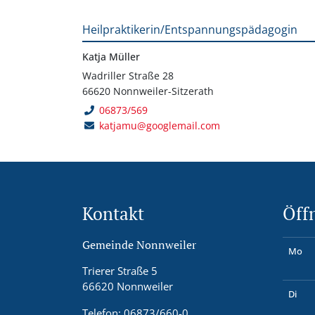
Heilpraktikerin/Entspannungspädagogin
Katja Müller
Wadriller Straße 28
66620 Nonnweiler-Sitzerath
06873/569
katjamu@googlemail.com
Kontakt
Öff
Gemeinde Nonnweiler
Mo
Trierer Straße 5
66620 Nonnweiler
Di
Telefon: 06873/660-0