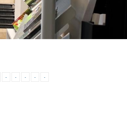
-
-
-
-
-