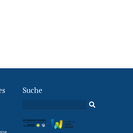
es
Suche
eise