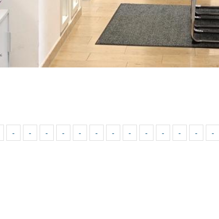
-
-
-
-
-
-
-
-
-
-
-
-
-