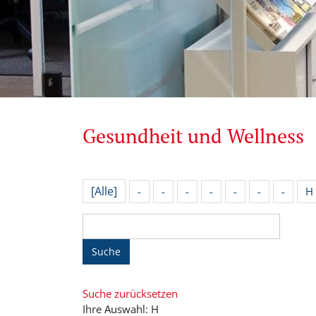
Gesundheit und Wellness
[Alle]
-
-
-
-
-
-
-
H
Suche
Suche zurücksetzen
Ihre Auswahl: H