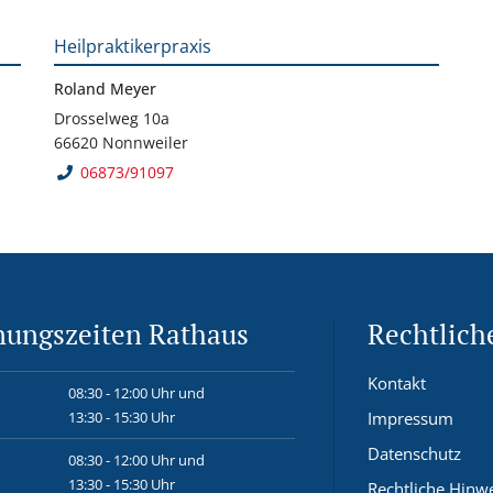
Heilpraktikerpraxis
Roland Meyer
Drosselweg 10a
66620 Nonnweiler
06873/91097
nungszeiten Rathaus
Rechtlich
Kontakt
08:30 - 12:00 Uhr und
13:30 - 15:30 Uhr
Impressum
Datenschutz
08:30 - 12:00 Uhr und
13:30 - 15:30 Uhr
Rechtliche Hinw