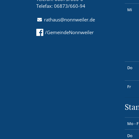
Telefax: 06873/660-94
Mi
rathaus@nonnweiler.de
/GemeindeNonnweiler
Do
Fr
Sta
Mo - F
Do