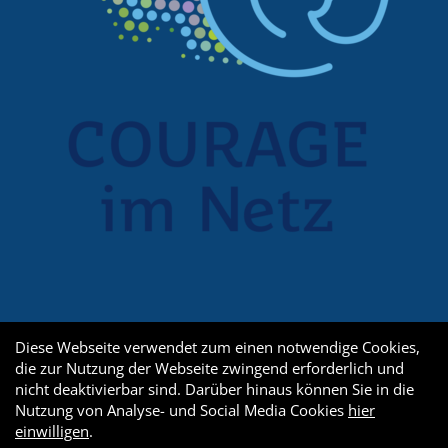
Diese Webseite verwendet zum einen notwendige Cookies,
die zur Nutzung der Webseite zwingend erforderlich und
nicht deaktivierbar sind. Darüber hinaus können Sie in die
Nutzung von Analyse- und Social Media Cookies
hier
einwilligen
.