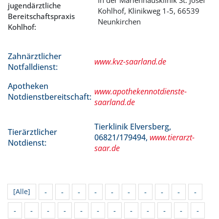
jugendärztliche
Kohlhof, Klinikweg 1-5, 66539
Bereitschaftspraxis
Neunkirchen
Kohlhof:
Zahnärztlicher
www.kvz-saarland.de
Notfalldienst:
Apotheken
www.apothekennotdienste-
Notdienstbereitschaft:
saarland.de
Tierklinik Elversberg,
Tierärztlicher
06821/179494,
www.tierarzt-
Notdienst:
saar.de
-
-
-
-
-
-
-
-
-
-
[Alle]
-
-
-
-
-
-
-
-
-
-
-
-