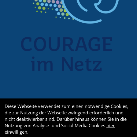
Diese Webseite verwendet zum einen notwendige Cookies,
die zur Nutzung der Webseite zwingend erforderlich und
nicht deaktivierbar sind. Darüber hinaus können Sie in die
Nutzung von Analyse- und Social Media Cookies
hier
einwilligen
.