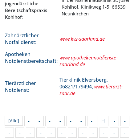
jugendärztliche
Kohlhof, Klinikweg 1-5, 66539
Bereitschaftspraxis
Neunkirchen
Kohlhof:
Zahnärztlicher
www.kvz-saarland.de
Notfalldienst:
Apotheken
www.apothekennotdienste-
Notdienstbereitschaft:
saarland.de
Tierklinik Elversberg,
Tierärztlicher
06821/179494,
www.tierarzt-
Notdienst:
saar.de
-
-
-
-
-
-
-
H
-
-
[Alle]
-
-
-
-
-
-
-
-
-
-
-
-