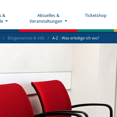
s &
Aktuelles &
Ticketshop
de
Veranstaltungen
e
Bürgerservice & Info
A-Z - Was erledige ich wo?