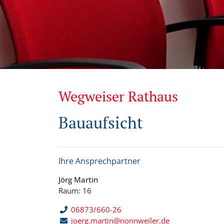
Wegweiser Rathaus
Bauaufsicht
Ihre Ansprechpartner
Jörg Martin
Raum: 16
06873/660-26
joerg.martin@nonnweiler.de