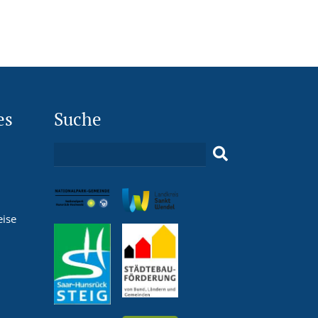
es
Suche
eise